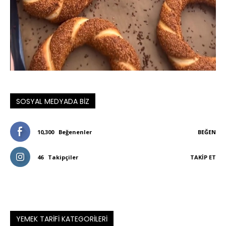
SOSYAL MEDYADA BIZ
10,300
Beğenenler
BEĞEN
46
Takipçiler
TAKIP ET
YEMEK TARIFI KATEGORILERI