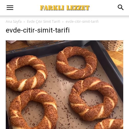
Ana Sayfa
Evde Çıtır Simit Tarifi
evde-citir-simit-tarifi
evde-citir-simit-tarifi