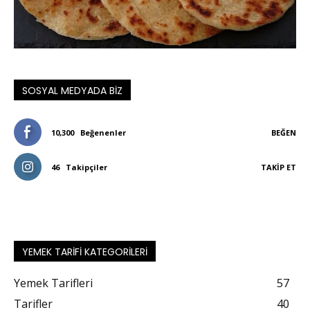
SOSYAL MEDYADA BIZ
10,300
Beğenenler
BEĞEN
46
Takipçiler
TAKIP ET
YEMEK TARIFI KATEGORILERI
Yemek Tarifleri
57
Tarifler
40