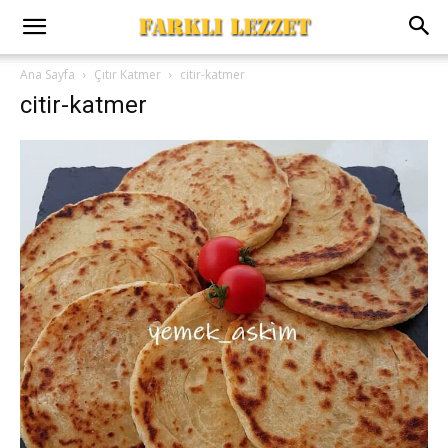
Ana Sayfa
Çıtır Katmer
citir-katmer
citir-katmer