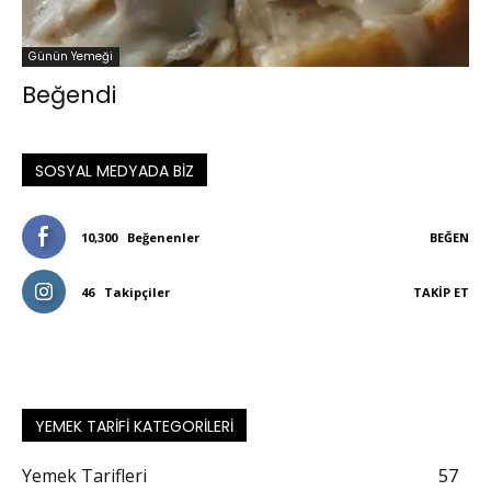
Günün Yemeği
Beğendi
SOSYAL MEDYADA BIZ
10,300
Beğenenler
BEĞEN
46
Takipçiler
TAKIP ET
YEMEK TARIFI KATEGORILERI
Yemek Tarifleri
57