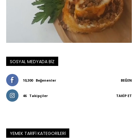
SOSYAL MEDYADA BIZ
10,300
Beğenenler
BEĞEN
46
Takipçiler
TAKIP ET
YEMEK TARIFI KATEGORILERI