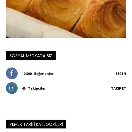
SOSYAL MEDYADA BIZ
10,300
Beğenenler
BEĞEN
46
Takipçiler
TAKIP ET
YEMEK TARIFI KATEGORILERI