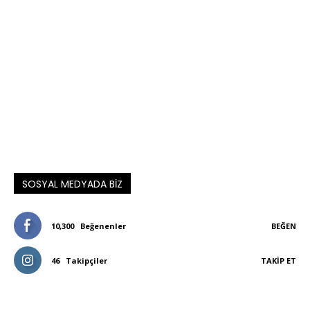
SOSYAL MEDYADA BIZ
10,300
Beğenenler
BEĞEN
46
Takipçiler
TAKIP ET