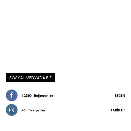
SOSYAL MEDYADA BIZ
10,300
Beğenenler
BEĞEN
46
Takipçiler
TAKIP ET