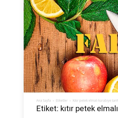
Ana Sayfa
Etiketler
Kıtır petek elmalı kurabiye tarif
Etiket: kıtır petek elmalı