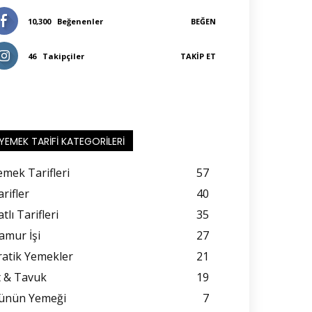
10,300
Beğenenler
BEĞEN
46
Takipçiler
TAKIP ET
YEMEK TARIFI KATEGORILERI
emek Tarifleri
57
rifler
40
tlı Tarifleri
35
amur İşi
27
ratik Yemekler
21
t & Tavuk
19
ünün Yemeği
7