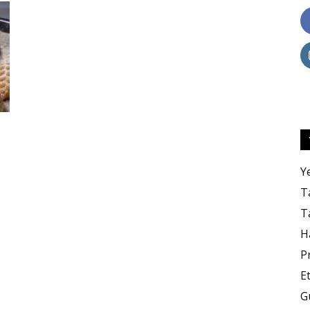
Lezzet
Y
Ta
Ta
H
P
E
G