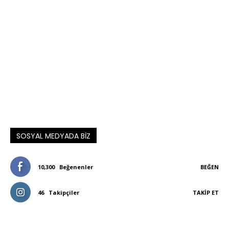
SOSYAL MEDYADA BIZ
10,300
Beğenenler
BEĞEN
46
Takipçiler
TAKIP ET