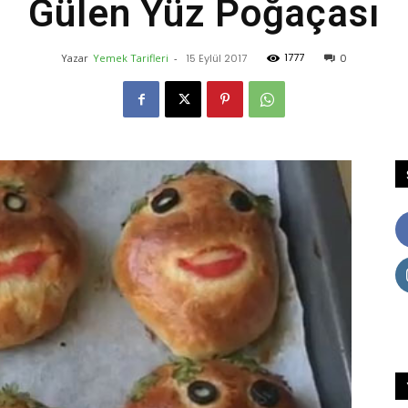
Gülen Yüz Poğaçası
1777
Yazar
Yemek Tarifleri
-
15 Eylül 2017
0
Lezzet