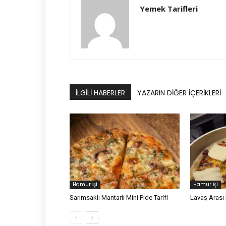
Yemek Tarifleri
İLGILI HABERLER
YAZARIN DIĞER İÇERIKLERI
Hamur İşi
Hamur İşi
Sarımsaklı Mantarlı Mini Pide Tarifi
Lavaş Arası 