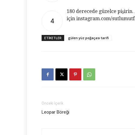
180 derecede güzelce pişirin. 
için instagram.com/sutlumutf
4
ETIKETLER
gülen yüz poğaçası tarifi
Önceki İçerik
Leopar Böreği