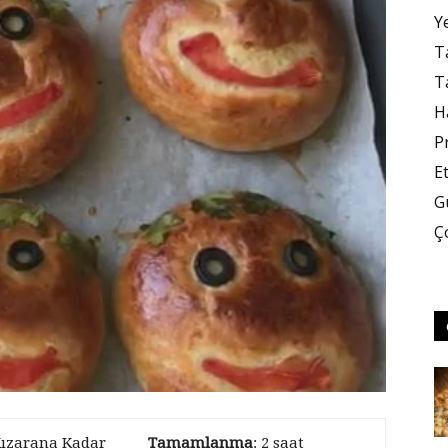
Y
Ta
Ta
H
P
E
G
Ç
Kızarana Kadar
Tamamlanma
: 2 saat