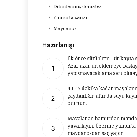
Dilimlenmiş domates
Yumurta sarısı
Maydanoz
Hazırlanışı
İlk önce sütü ılıtın. Bir kapta
Azar azar un eklemeye başlay
1
yapışmayacak ama sert olma
40-45 dakika kadar mayalanm
çaydanlığın altında suyu kay
2
oturtun.
Mayalanan hamurdan mandalin
yuvarlayın. Üzerine yumurta 
3
maydanozdan saç yapın.