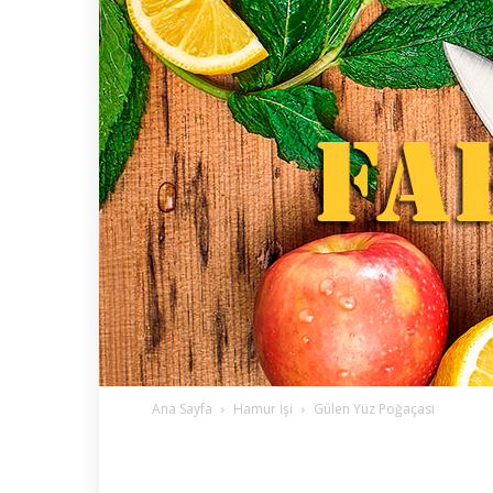
Ana Sayfa
Hamur İşi
Gülen Yüz Poğaçası