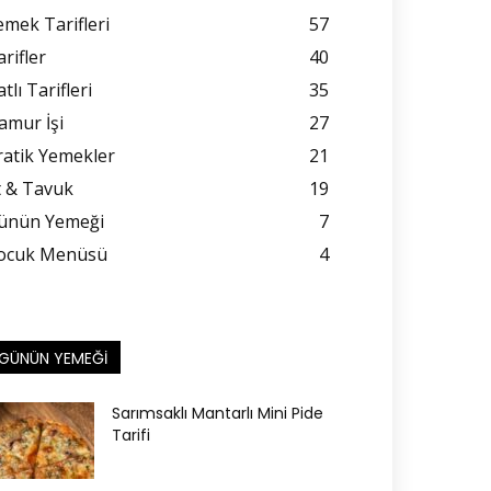
emek Tarifleri
57
rifler
40
tlı Tarifleri
35
amur İşi
27
ratik Yemekler
21
t & Tavuk
19
ünün Yemeği
7
ocuk Menüsü
4
GÜNÜN YEMEĞI
Sarımsaklı Mantarlı Mini Pide
Tarifi