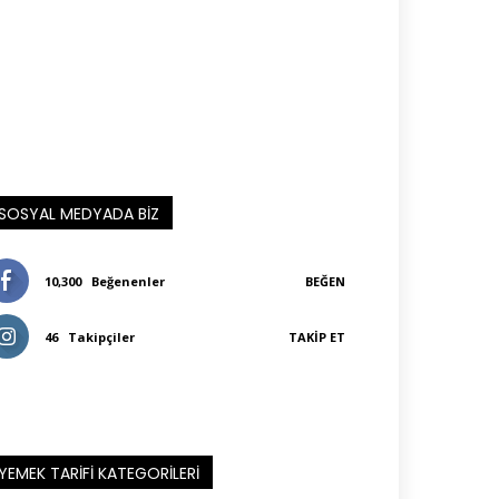
SOSYAL MEDYADA BIZ
10,300
Beğenenler
BEĞEN
46
Takipçiler
TAKIP ET
YEMEK TARIFI KATEGORILERI