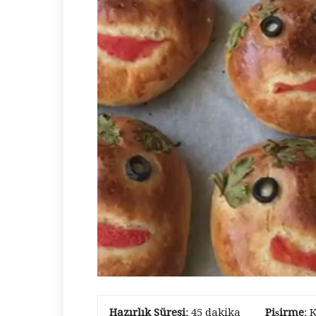
Hazırlık Süresi
: 45 dakika
Pişirme
: 