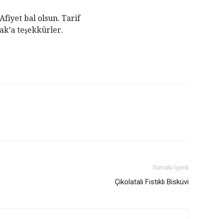
Afiyet bal olsun. Tarif
ak’a teşekkürler.
Sonraki İçerik
Çikolatalı Fıstıklı Bisküvi