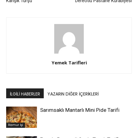
Karışık Turşu
Dereotlu Pastane Kurabiyesi
Yemek Tarifleri
İLGILI HABERLER
YAZARIN DIĞER İÇERIKLERI
Sarımsaklı Mantarlı Mini Pide Tarifi
Hamur İşi