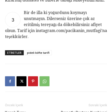
kızarmış domates ve biberle tabağı süsleyebilirsiniz.
Bir de illa ki yoğurdunu koymayı
unutmayın. Dilerseniz üzerine çok az
3
eritilmiş tereyağı da dökebilirsiniz afiyet
olsun. Tarif için instagram.com/pacikanin_mutfagi’na
teşekkürler.
ETIKETLER
pideli köfte tarifi
Önceki İçerik
Sonraki İçerik