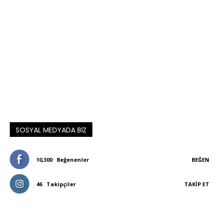
SOSYAL MEDYADA BIZ
10,300
Beğenenler
BEĞEN
46
Takipçiler
TAKIP ET